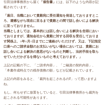
引田法律事務所から届く
「催告書」
には、
以下のような内容が記
載されています。
「過日、当職において貴殿宛に受任通知を発送しておりますとこ
ろ、遺憾ながら現在に至るまで貴殿との間で話し合いによる解決
に至っておりません。
当職としましては、基本的には話し合いによる解決を念頭におい
ておりますが、通知会社から貴殿に対する回収を受任しておりま
す関係上、○年○月○日までにご連絡がいただけず、又は、下記指定
口座へのご請求金額のお支払いがない場合においては、貴殿にお
話し合いによる解決の意思がないものと判断し、法的手段を取ら
せていただかざるを得ないものと考えております。
」
上記の記載の下に、「ご請求内容」、「ご融資の契約内容」、
「本書作成時点での残存債務の額」などが記載されています。
上記の内容をみると、「裁判を起こされるの⁉」って思いますよ
ね。
もし、何もせずに放置をしていると、引田法律事務所から裁判を
起こされる可能性があります。