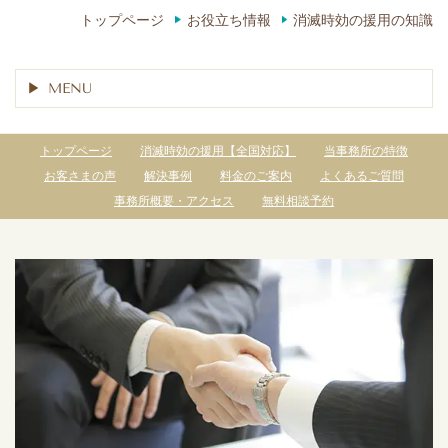
トップページ
お役立ち情報
消滅時効の援用の知識
MENU
トップページ
消滅時効の援用【全国対応】
当事務所の特徴
お客さまの声
解決事例
料金のご案内
よくあるご質問
事務所概要・アクセス
無料相談予約