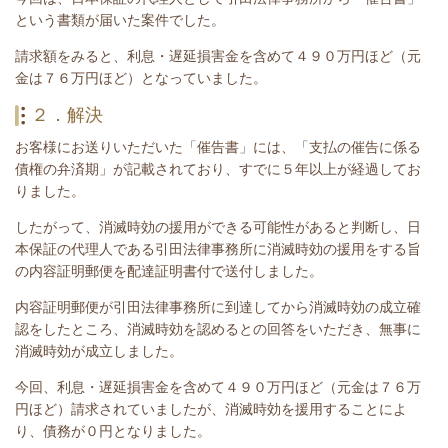
という書類が届いた案件でした。
請求額をみると、利息・遅延損害金を含めて４９０万円ほど（元
金は７６万円ほど）となっていました。
２．解決
お客様にお送りいただいた
「催告書」には、「支払の催告に係る
債権の弁済期」が記載されており、すでに５年以上が経過してお
りました。
したがって、消滅時効の援用ができる可能性があると判断し、日
本保証の代理人である引田法律事務所に消滅時効の援用をする旨
の内容証明郵便を配達証明書付で送付しました。
内容証明郵便が引田法律事務所に到達してから消滅時効の成立確
認をしたところ、消滅時効を認めるとの回答をいただき、無事に
消滅時効が成立しました。
今回、
利息・遅延損害金を含めて４９０万円ほど（元金は７６万
円ほど）
請求されていましたが、消滅時効を援用することによ
り、債務が０円となりました。