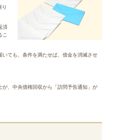
譲り
返済
るこ
届いても、条件を満たせば、借金を消滅させ
士が、中央債権回収
から「訪問予告通知」が