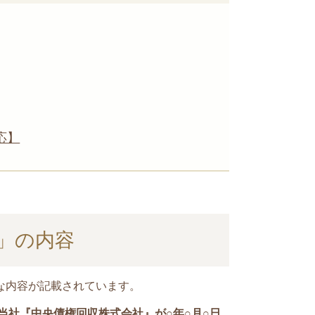
応】
」の内容
な内容が記載されています。
当社『中央債権回収株式会社』が○年○月○日