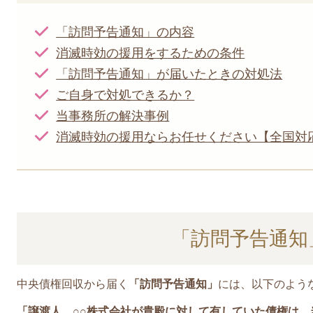
「訪問予告通知」の内容
消滅時効の援用をするための条件
「訪問予告通知」が届いたときの対処法
ご自身で対処できるか？
当事務所の解決事例
消滅時効の援用ならお任せください【全国対
「訪問予告通知
中央債権回収から届く
「訪問予告通知」
には、以下のよう
「譲渡人 ○○株式会社が貴殿に対して有していた債権は、