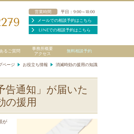
営業時間
平日：9:00～18:00
2279
メールでの相談予約はこちら
LINEでの相談予約はこちら
事務所概要
あるご質問
無料相談予約
アクセス
プページ
お役立ち情報
消滅時効の援用の知識
予告通知」が届いた
効の援用
類が