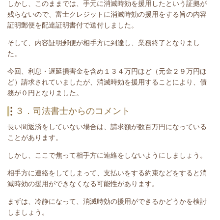
しかし、このままでは、手元に消滅時効を援用したという証拠が
残らないので、富士クレジット
に消滅時効の援用をする旨の内容
証明郵便を配達証明書付で送付しました。
そして、内容証明郵便が相手方に到達し、業務終了となりまし
た。
今回、
利息・
遅延損害金を含め１３４万円ほど
（元金２９万円ほ
ど）
請求されていましたが、消滅時効を援用することにより、債
務が０円となりました。
３．司法書士からのコメント
長い間返済をしていない場合は、請求額が数百万円になっている
ことがあります。
しかし、ここで焦って相手方に連絡をしないようにしましょう。
相手方に連絡をしてしまって、支払いをする約束などをすると消
滅時効の援用ができなくなる可能性があります。
まずは、
冷静になって、消滅時効の援用ができるかどうかを検討
しましょう。