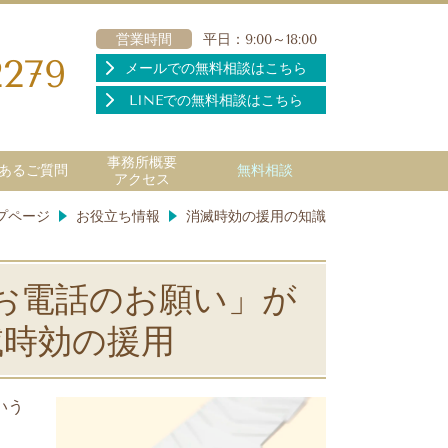
営業時間
平日：9:00～18:00
2279
メールでの無料相談はこちら
LINEでの無料相談はこちら
事務所概要
あるご質問
無料相談
アクセス
プページ
お役立ち情報
消滅時効の援用の知識
お電話のお願い」が
滅時効の援用
いう