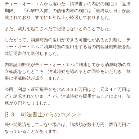
ティー・オー・エムから届いた
「請求書」の内訳の欄には「返済
期限」、「和解申入書」
の債権内容の欄には「最終取引日」が記
載されており、
すでに５年以上が経過しておりました。
また、
裁判を起こされたご記憶もないとのことでした。
したがって、消滅時効の援用ができる可能性があると判断し、テ
ィー・オー・エムに消滅時効の援用をする旨の内容証明郵便を配
達証明書付で送付しました。
内容証明郵便がティー・オー・エムに到達してから消滅時効の成
立確認をしたところ、消滅時効を認めるとの回答をいただき、無
事に消滅時効が成立しました。
今回、
利息・遅延損害金を含め３３５
万円ほど（元金４４万円ほ
ど）
請求されていました
が、消滅時効を援用することにより、債
務が０円となりました。
３．司法書士からのコメント
長い間返済をしていない場合は、請求額が数十万円、数百万円に
なっていることがあります。