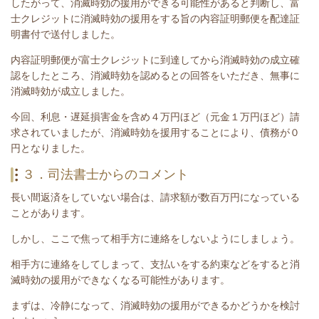
したがって、消滅時効の援用ができる可能性があると判断し、富
士クレジットに消滅時効の援用をする旨の内容証明郵便を配達証
明書付で送付しました。
内容証明郵便が富士クレジットに到達してから消滅時効の成立確
認をしたところ、消滅時効を認めるとの回答をいただき、無事に
消滅時効が成立しました。
今回、
利息・
遅延損害金を含め４万円ほど
（元金１万円ほど）
請
求されていましたが、消滅時効を援用することにより、債務が０
円となりました。
３．司法書士からのコメント
長い間返済をしていない場合は、請求額が数百万円になっている
ことがあります。
しかし、ここで焦って相手方に連絡をしないようにしましょう。
相手方に連絡をしてしまって、支払いをする約束などをすると消
滅時効の援用ができなくなる可能性があります。
まずは、
冷静になって、消滅時効の援用ができるかどうかを検討