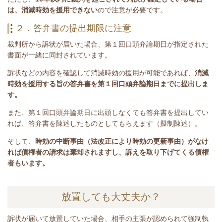
は、
消滅時効を援用できない
ので注意が必要です。
２．答弁書の提出期限に注意
裁判所から訴状が届いた場合、第１回口頭弁論期日が指定された
書面が
一緒に
同封されています。
訴状などの内容を確認して消滅時効の援用が可能であれば、
消滅
時効を援用する旨の答弁書を第１回口頭弁論期日までに提出しま
す。
また、第１回口頭弁論期日に出頭しなくても答弁書を提出してい
れば、答弁書を陳述したものとしてもらえます（擬制陳述）。
そして、
時効の中断事由（法改正により時効の更新事由）がなけ
れば債権者の請求は棄却されますし、訴えを取り下げてくる債権
者もいます。
放置しても大丈夫か？
訴状が届いて放置していた場合、相手の主張が認められて強制執