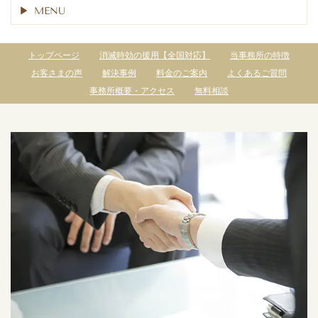
MENU
トップページ
消滅時効の援用【全国対応】
当事務所の特徴
お客さまの声
解決事例
料金のご案内
よくあるご質問
事務所概要・アクセス
無料相談