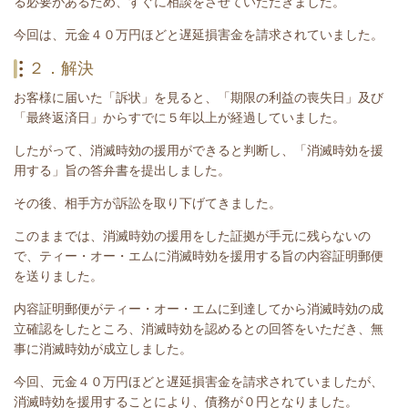
る必要があるため、すぐに相談をさせていただきました。
今回は、元金４０万円ほどと遅延損害金を請求されていました。
２．解決
お客様に届いた「訴状」を見ると、「期限の利益の喪失日」及び
「最終返済日」からすでに５年以上が経過していました。
したがって、消滅時効の援用ができると判断し、「消滅時効を援
用する」旨の答弁書を提出しました。
その後、相手方が訴訟を
取り下げてきました。
このままでは、消滅時効の援用をした証拠が手元に残らないの
で、ティー・オー・エムに消滅時効を援用する旨の内容証明郵便
を送りました。
内容証明郵便がティー・オー・エムに到達してから消滅時効の成
立確認をしたところ、消滅時効を認めるとの回答をいただき、無
事に消滅時効が成立しました。
今回、
元金４０万円ほどと遅延損害金
を
請求されていましたが、
消滅時効を援用することにより、債務が０円となりました。