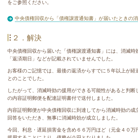
をご参照ください。
中央債権回収から「債権譲渡通知書」が届いたときの消
２．解決
中央債権回収から届いた
「債権譲渡通知書」
には、
消滅時
「返済期日」などが記載されていませんでした。
お客様のご記憶では、最後の返済からすでに５年以上が経
とのことでした。
したがって、消滅時効の援用ができる可能性があると判断
の内容証明郵便を配達証明書付で送付しました。
内容証明郵便が中央債権回収に到達してから消滅時効の成
回答をいただき、無事に消滅時効が成立しました。
今回、利息・
遅延損害金を含め６６
万円ほど（元金４０万
援用することにより、債務が０円となりました。