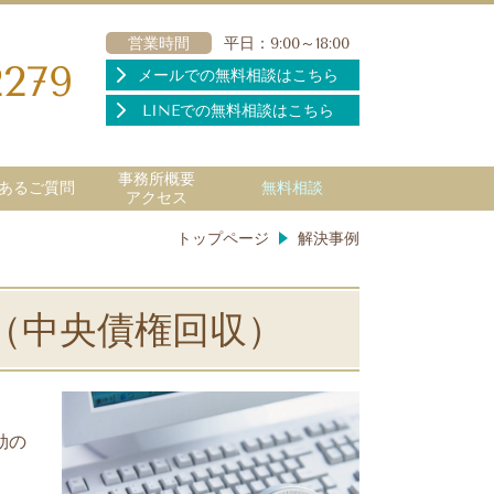
営業時間
平日：9:00～18:00
2279
メールでの無料相談はこちら
LINEでの無料相談はこちら
事務所概要
あるご質問
無料相談
アクセス
トップページ
解決事例
（中央債権回収）
効の