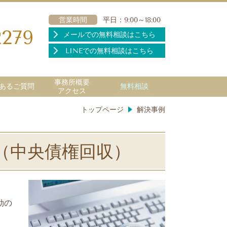
営業時間
平日：9:00～18:00
2279
メールでの無料相談はこちら
LINEでの無料相談はこちら
事務所概要
あるご質問
無料相談
アクセス
トップページ
解決事例
（中央債権回収）
効の