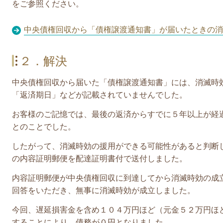
をご参照ください。
中央債権回収から「債権譲渡通知書」が届いたときの消
２．解決
中央債権回収から届いた
「債権譲渡通知書」
には、
消滅時
「返済期日」などが記載されていませんでした。
お客様のご記憶では、最後の返済からすでに５年以上が経
とのことでした。
したがって、消滅時効の援用ができる可能性があると判断
の内容証明郵便を配達証明書付で送付しました。
内容証明郵便が中央債権回収に到達してから消滅時効の成
回答をいただき、無事に消滅時効が成立しました。
今回、
遅延損害金を含め１０４
万円ほど（元金５２万円ほ
することにより、債務が０円となりました。