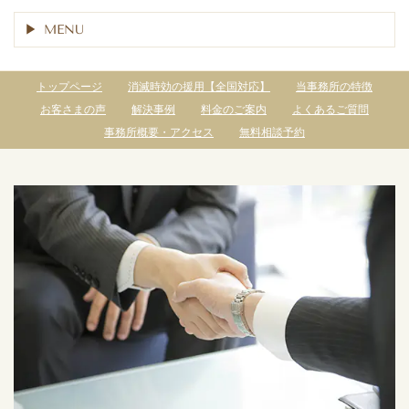
MENU
トップページ
消滅時効の援用【全国対応】
当事務所の特徴
お客さまの声
解決事例
料金のご案内
よくあるご質問
事務所概要・アクセス
無料相談予約