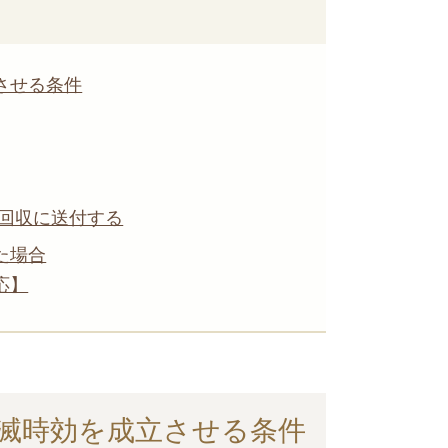
させる条件
回収に送付する
た場合
応】
滅時効を成立させる条件