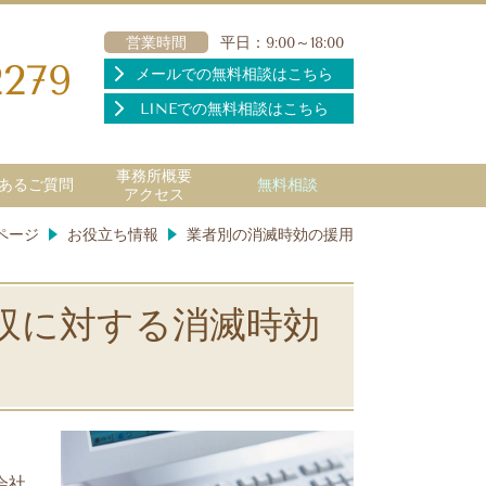
営業時間
平日：9:00～18:00
2279
メールでの無料相談はこちら
LINEでの無料相談はこちら
事務所概要
あるご質問
無料相談
アクセス
ページ
お役立ち情報
業者別の消滅時効の援用
収に対する消滅時効
用
会社