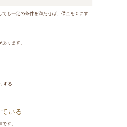
して
も一定の条件を満たせば、借金を０にす
があります。
付する
している
年です。