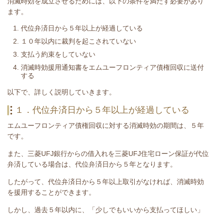
消滅時効を成立させるためには、以下の条件を満たす必要があり
ます。
代位弁済日から５年以上が経過している
１０年以内に裁判を起こされていない
支払う約束をしていない
消滅時効援用通知書をエムユーフロンティア債権回収に送付
する
​以下で、詳しく説明していきます。
１．代位弁済日から５年以上が経過している
エムユーフロンティア債権回収
に対する消滅時効の期間は、５年
です。
また、三菱UFJ銀行からの借入れを
三菱UFJ住宅ローン保証が代位
弁済している場合は、代位弁済日から５年となります。
したがって、代位弁済日から５年以上取引がなければ、消滅時効
を援用することができます。
しかし、過去５年以内に、「少しでもいいから支払ってほしい」