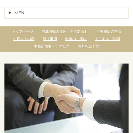
MENU
トップページ
消滅時効の援用【全国対応】
当事務所の特徴
お客さまの声
解決事例
料金のご案内
よくあるご質問
事務所概要・アクセス
無料相談予約