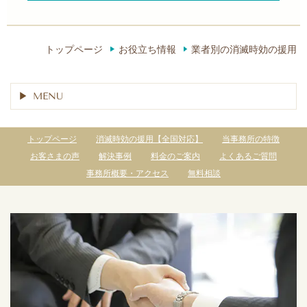
トップページ
お役立ち情報
業者別の消滅時効の援用
MENU
トップページ
消滅時効の援用【全国対応】
当事務所の特徴
お客さまの声
解決事例
料金のご案内
よくあるご質問
事務所概要・アクセス
無料相談