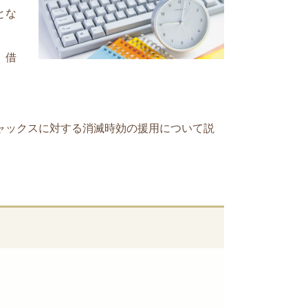
とな
、借
ャックス
に対する消滅時効の援用について説