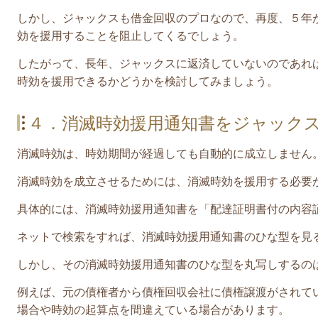
しかし、
ジャックス
も借金回収のプロなので、再度、５年
効を援用することを阻止してくるでしょう。
したがって、長年、
ジャックス
に返済していないのであれ
時効を援用できるかどうかを検討してみましょう。
４．消滅時効援用通知書をジャック
消滅時効は、時効期間が経過しても自動的に成立しません
消滅時効を成立させるためには、消滅時効を援用する必要
具体的には、消滅時効援用通知書を「配達証明書付の内容
ネットで検索をすれば、消滅時効援用通知書のひな型を見
しかし、その消滅時効援用通知書のひな型を丸写しするの
例えば、元の債権者から債権回収会社に債権譲渡がされて
場合や時効の起算点を間違えている場合があります。