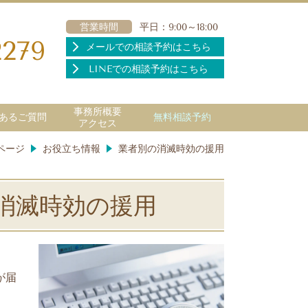
営業時間
平日：9:00～18:00
2279
メールでの相談予約はこちら
LINEでの相談予約はこちら
事務所概要
あるご質問
無料相談予約
アクセス
ページ
お役立ち情報
業者別の消滅時効の援用
消滅時効の援用
が届