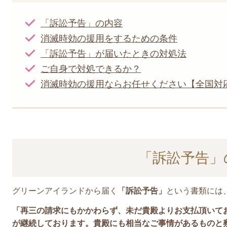
「訴訟予告」の内容
消滅時効の援用をするための条件
「訴訟予告」が届いたときの対処法
ご自身で対処できるか？
消滅時効の援用ならお任せください【全国対
「訴訟予告」
グリーンアイランドから届く
「訴訟予告」
という書類には
「再三の請求にもかかわらず、未だ貴殿よりお支払頂いて
が継続しております。貴殿にも相当なご事情があるものと