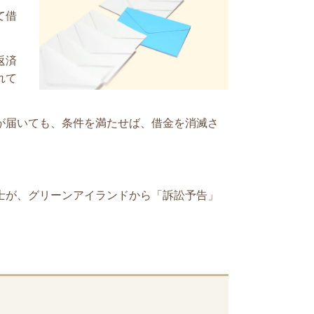
て借
返済
れて
が届いても、条件を満たせば、借金を消滅さ
士が、グリーンアイランド
から「訴訟予告」
。