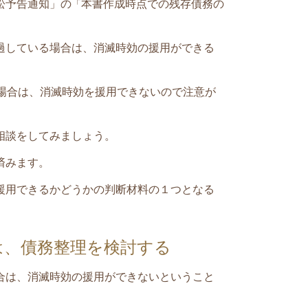
訟予告通知」の
本書作成時点での残存債務の
「
過している場合
は、
消滅時効の援用ができる
場合
は、
消滅時効を援用できない
ので注意が
相談をしてみましょう。
済みます。
援用できるかどうかの判断材料の１つとなる
は、債務整理を検討する
合は、消滅時効の援用ができないということ