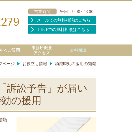
営業時間
平日：9:00～18:00
2279
メールでの無料相談はこちら
LINEでの無料相談はこちら
事務所概要
あるご質問
無料相談
アクセス
プページ
お役立ち情報
消滅時効の援用の知識
「訴訟予告」が届い
時効の援用
書類