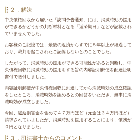
２．解決
中央債権回収から届いた
「訪問予告通知
」
には、
消滅時効の援用
ができるかどうかの判断材料となる
「返済期日」などが記載され
ていませんでした。
お客様のご記憶では、最後の返済からすでに５年以上が経過して
おり、
裁判を起こされたご記憶もないとのことでした。
したがって、消滅時効の援用ができる可能性があると判断し、中
央債権回収に消滅時効の援用をする旨の内容証明郵便を配達証明
書付で送付しました。
内容証明郵便が中央債権回収に到達してから消滅時効の成立確認
をしたところ、消滅時効を認めるとの回答をいただき、無事に消
滅時効が成立しました。
今回、
遅延損害金を含めて４７万円ほど（元金は３４万円ほど）
請求されていましたが、消滅時効を援用することにより、債務が
０円となりました。
３．司法書士からのコメント