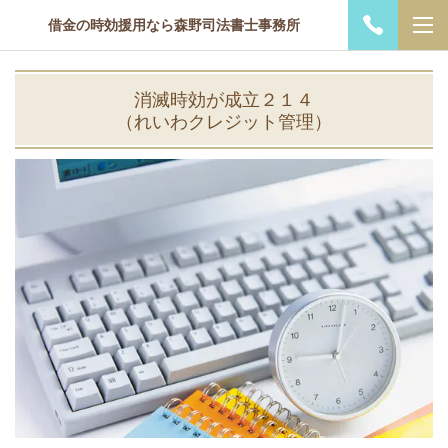
借金の時効援用なら森野司法書士事務所
消滅時効が成立２１４
（れいわクレジット管理）