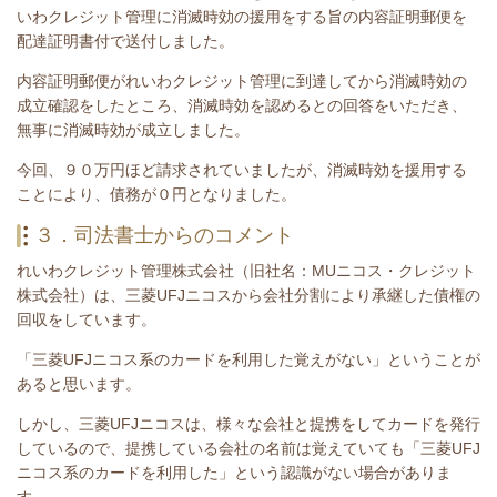
いわクレジット管理に消滅時効の援用をする旨の内容証明郵便を
配達証明書付で送付しました。
内容証明郵便がれいわクレジット管理に到達してから消滅時効の
成立確認をしたところ、消滅時効を認めるとの回答をいただき、
無事に消滅時効が成立しました。
今回、９０
万円
ほど
請求されていましたが、消滅時効を援用する
ことにより、債務が０円となりました。
３．司法書士からのコメント
れいわクレジット管理株式会社（旧社名：MUニコス・クレジット
株式会社）は、三菱UFJニコスから会社分割により承継した債権の
回収をしています。
「三菱UFJニコス系のカードを利用した覚えがない」ということが
あると思います。
しかし、三菱UFJニコスは、様々な会社と提携をしてカードを発行
しているので、提携している会社の名前は覚えていても「
三菱UFJ
ニコス系のカードを利用した
」という認識がない場合がありま
す。