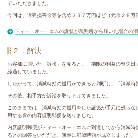
ていただきました。
今回は、遅延損害金等を含め２３７万円ほど（元金２８万
ティー・オー・エムの訴状が裁判所から届いた場合の消
２．解決
お客様に届いた「訴状」を見ると、「期限の利益の喪失日
経過していました。
したがって、消滅時効の援用ができると判断し、「消滅時
その後、相手方が訴訟を
取り下げてきました。
このままでは、消滅時効の援用をした証拠が手元に残らな
用する旨の内容証明郵便を送りました。
内容証明郵便がティー・オー・エムに到達してから消滅時
るとの回答をいただき、無事に消滅時効が成立しました。