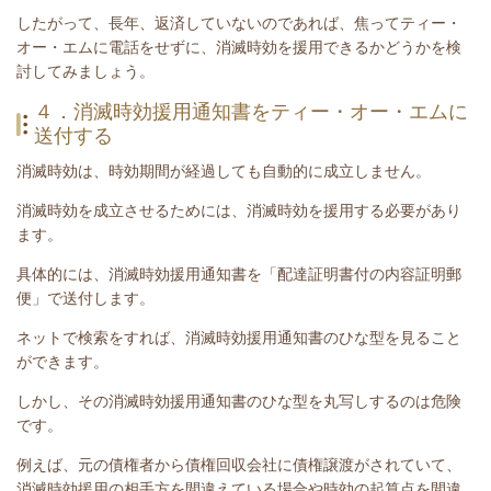
したがって、長年、返済していないのであれば、焦って
ティー・
オー・エム
に電話をせずに、消滅時効を援用できるかどうかを検
討してみましょう。
４．消滅時効援用通知書をティー・オー・エムに
送付する
消滅時効は、時効期間が経過しても自動的に成立しません。
消滅時効を成立させるためには、消滅時効を援用する必要があり
ます。
具体的には、消滅時効援用通知書を「配達証明書付の内容証明郵
便」で送付します。
ネットで検索をすれば、消滅時効援用通知書のひな型を見ること
ができます。
しかし、その消滅時効援用通知書のひな型を丸写しするのは危険
です。
例えば、元の債権者から債権回収会社に債権譲渡がされていて、
消滅時効援用の相手方を間違えている場合や時効の起算点を間違