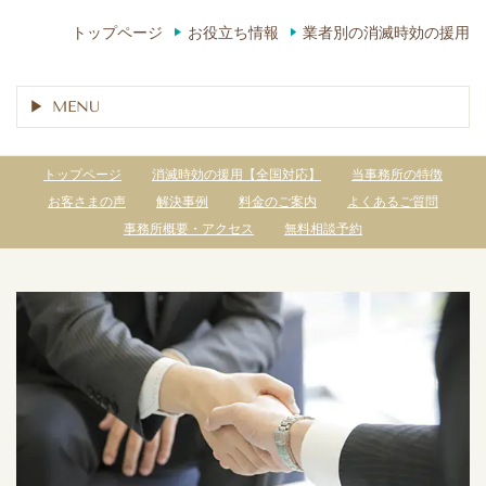
トップページ
お役立ち情報
業者別の消滅時効の援用
MENU
トップページ
消滅時効の援用【全国対応】
当事務所の特徴
お客さまの声
解決事例
料金のご案内
よくあるご質問
事務所概要・アクセス
無料相談予約