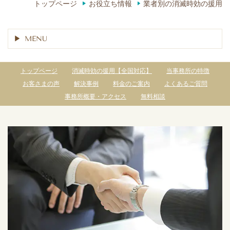
トップページ
お役立ち情報
業者別の消滅時効の援用
MENU
トップページ
消滅時効の援用【全国対応】
当事務所の特徴
お客さまの声
解決事例
料金のご案内
よくあるご質問
事務所概要・アクセス
無料相談